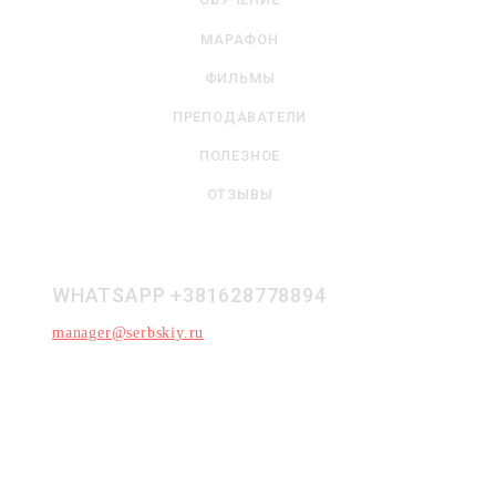
МАРАФОН
ФИЛЬМЫ
ПРЕПОДАВАТЕЛИ
ПОЛЕЗНОЕ
ОТЗЫВЫ
Сербия, г. Белград, ул. Таковска 12
WHATSAPP +381628778894
manager@serbskiy.ru
© 2026 "Школа сербского языка". Все права
защищены.